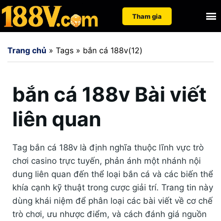
Nhảy
Tìm
Tham gia
đến
kiếm
nội
cho:
Trang chủ
»
Tags
»
bắn cá 188v(12)
dung
bắn cá 188v Bài viết
liên quan
Tag bắn cá 188v là định nghĩa thuộc lĩnh vực trò
chơi casino trực tuyến, phản ánh một nhánh nội
dung liên quan đến thể loại bắn cá và các biến thể
khía cạnh kỹ thuật trong cược giải trí. Trang tin này
dùng khái niệm để phân loại các bài viết về cơ chế
trò chơi, ưu nhược điểm, và cách đánh giá nguồn