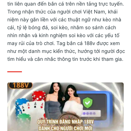
tin liên quan đến bắn cá trên nền tảng trực tuyến.
Trong nhận thức của người chơi Việt Nam, khái
niệm này gắn liền với các thuật ngữ như kèo nhà
cái, tỷ lệ bóng đá, soi kèo, nhằm so sánh cách
nhìn nhận và kinh nghiệm soi kèo với các yếu tố
may rủi của trò chơi. Tag bắn cá 188v được xem
như một danh mục kiến thức, hướng tới người đọc
tìm hiểu và cân nhắc thông tin trước khi tham gia.