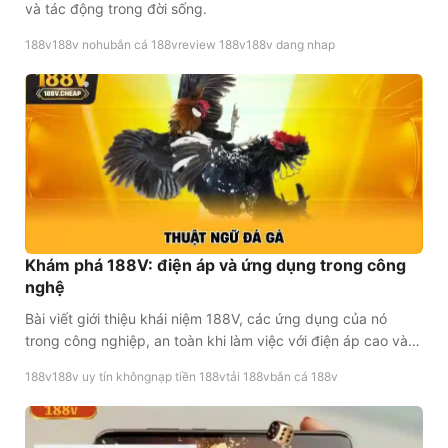
và tác động trong đời sống.
188v
188v nohu
bắn cá 188v
review 188v
188v dang nhap
Khám phá 188V: điện áp và ứng dụng trong công
nghệ
Bài viết giới thiệu khái niệm 188V, các ứng dụng của nó
trong công nghiệp, an toàn khi làm việc với điện áp cao và
so sánh với các mức điện áp khác.
188v
188v uy tín không
nạp tiền 188v
tải 188v
bắn cá 188v