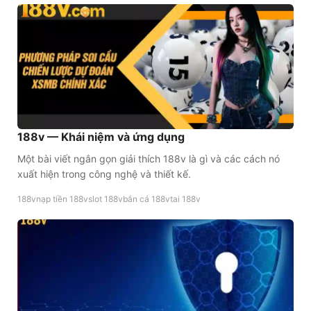
188v — Khái niệm và ứng dụng
Một bài viết ngắn gọn giải thích 188v là gì và các cách nó
xuất hiện trong công nghệ và thiết kế.
188v
nạp tiền 188v
slot 188v
bắn cá 188v
tai 188v