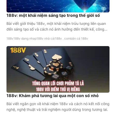
188v: một khái niệm sáng tạo trong thế giới số
Bài viết giới thiệu 188v, một khái niệm trừu tượng liên quan
đến sáng tạo số và cách nó ảnh hưởng đến thiết kế, công
nghệ và tương lai của dữ liệu.
188v
188v dang nhap
188v nhà cái
188v . com
bắn cá 188v
188v: Khám phá tương lai qua một con số nhỏ
Bài viết ngắn gọn về khái niệm 188v và cách nó kết nối công
nghệ, nghệ thuật và trải nghiệm người dùng trong tương lai.