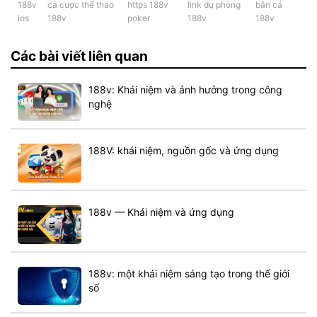
188v
cá cược thể thao
https 188v
link dự phòng
bắn cá
và phản hồi cộng[...]
ios
188v
poker
188v
188v
Các bài viết liên quan
188v: Khái niệm và ảnh hưởng trong công
nghệ
188V: khái niệm, nguồn gốc và ứng dụng
188v — Khái niệm và ứng dụng
188v: một khái niệm sáng tạo trong thế giới
số