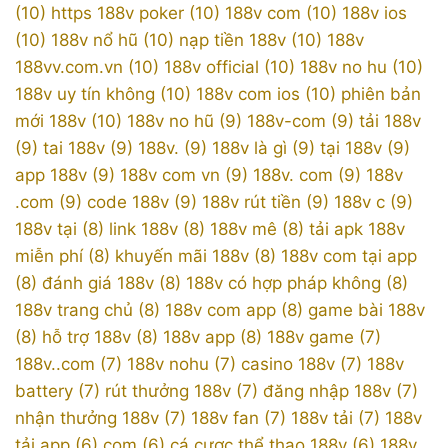
(10)
https 188v poker (10)
188v com (10)
188v ios
(10)
188v nổ hũ (10)
nạp tiền 188v (10)
188v
188vv.com.vn (10)
188v official (10)
188v no hu (10)
188v uy tín không (10)
188v com ios (10)
phiên bản
mới 188v (10)
188v no hũ (9)
188v-com (9)
tải 188v
(9)
tai 188v (9)
188v. (9)
188v là gì (9)
tại 188v (9)
app 188v (9)
188v com vn (9)
188v. com (9)
188v
.com (9)
code 188v (9)
188v rút tiền (9)
188v c (9)
188v tại (8)
link 188v (8)
188v mê (8)
tải apk 188v
miễn phí (8)
khuyến mãi 188v (8)
188v com tại app
(8)
đánh giá 188v (8)
188v có hợp pháp không (8)
188v trang chủ (8)
188v com app (8)
game bài 188v
(8)
hỗ trợ 188v (8)
188v app (8)
188v game (7)
188v..com (7)
188v nohu (7)
casino 188v (7)
188v
battery (7)
rút thưởng 188v (7)
đăng nhập 188v (7)
nhận thưởng 188v (7)
188v fan (7)
188v tải (7)
188v
tải app (6)
com (6)
cá cược thể thao 188v (6)
188v .