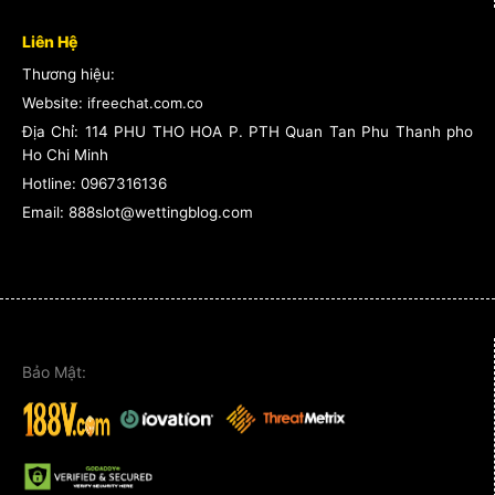
Liên Hệ
Thương hiệu:
Website:
ifreechat.com.co
Địa Chỉ:
114 PHU THO HOA P. PTH Quan Tan Phu Thanh pho
Ho Chi Minh
Hotline:
0967316136
Email: 888slot@wettingblog.com
Bảo Mật: