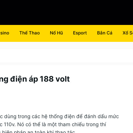
sino
Thể Thao
Nổ Hũ
Esport
Bắn Cá
Xổ S
ng điện áp 188 volt
ợc dùng trong các hệ thống điện để đánh dấu mức
 110v. Nó có thể là một tham chiếu trong thí
 biện pháp an toàn khi thao tác.