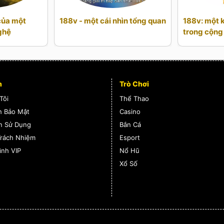
của một
188v - một cái nhìn tổng quan
188v: một 
ghệ
trong cộng
n
Trò Chơi
Tôi
Thể Thao
h Bảo Mật
Casino
n Sử Dụng
Bắn Cá
Trách Nhiệm
Esport
ình VIP
Nổ Hũ
Xổ Số