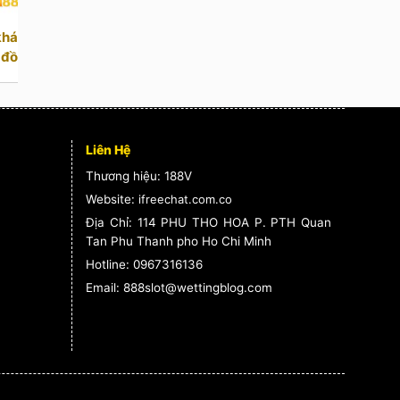
khái niệm mới
Khám phá 188V là gì và tại
188v
 đồng số
sao quan trọng
một t
Liên Hệ
Thương hiệu: 188V
Website:
ifreechat.com.co
Địa Chỉ:
114 PHU THO HOA P. PTH Quan
Tan Phu Thanh pho Ho Chi Minh
Hotline:
0967316136
Email: 888slot@wettingblog.com