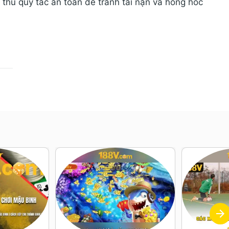
 thủ quy tắc an toàn để tránh tai nạn và hỏng hóc