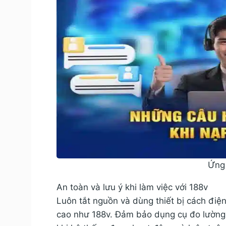
Ứng 
An toàn và lưu ý khi làm việc với 188v
Luôn tắt nguồn và dùng thiết bị cách điện
cao như 188v. Đảm bảo dụng cụ đo lường