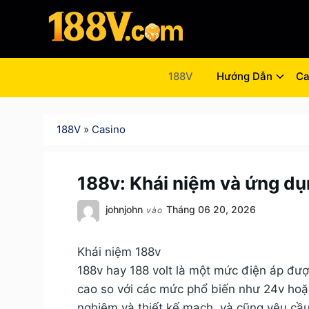
Nhảy
Tìm
đến
kiếm
nội
cho:
dung
188V
Hướng Dẫn
Ca
188V
»
Casino
188v: Khái niệm và ứng dụ
johnjohn
Tháng 06 20, 2026
vào
Khái niệm 188v
188v hay 188 volt là một mức điện áp đư
cao so với các mức phổ biến như 24v hoặc
nghiệm và thiết kế mạch, và cũng yêu cầu