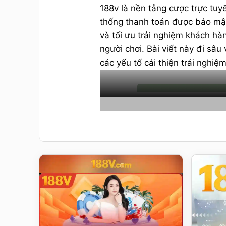
188v là nền tảng cược trực tuy
thống thanh toán được bảo mật
và tối ưu trải nghiệm khách hà
người chơi. Bài viết này đi sâu
các yếu tố cải thiện trải nghiệ