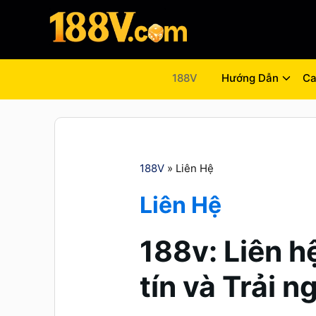
Nhảy
Tìm
đến
kiếm
nội
cho:
dung
188V
Hướng Dẫn
Ca
188V
»
Liên Hệ
Liên Hệ
188v: Liên h
tín và Trải 