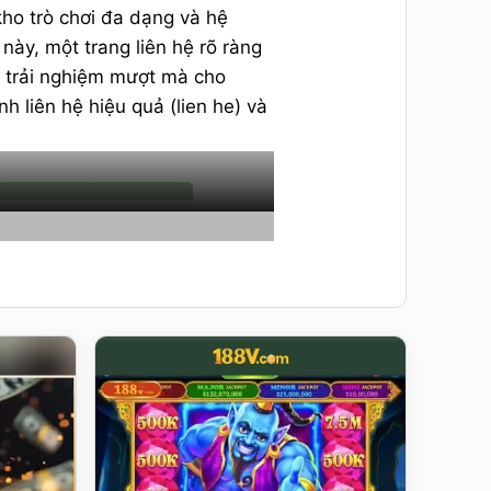
kho trò chơi đa dạng và hệ
ày, một trang liên hệ rõ ràng
ại trải nghiệm mượt mà cho
h liên hệ hiệu quả (lien he) và