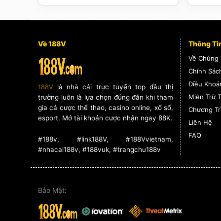
Hỗ trợ khách hàng và liên 
Trải nghiệm người chơi và
Lưu ý và trách nhiệm khi 
Về 188V
Thông Ti
Kết luận
Về Chúng 
Chính Sác
Giới thiệu về 188v
Điều Khoả
188V
là nhà cái trực tuyến top đầu thị
188v được thiết kế nhằm mang l
Miễn Trừ 
trường luôn là lựa chọn đúng đắn khi tham
gia cá cược thể thao, casino online, xổ số,
Nền tảng này tập trung vào sự 
Chương Tr
esport. Mở tài khoản cược nhận ngay 88K.
tâm, 188v thường công khai điề
Liên Hệ
người chơi và kiểm tra bảo mật
FAQ
#188v, #link188V, #188Vvietnam,
nhân.
#nhacai188v, #188vuk, #trangchu188v
Việc có một trang liên hệ chi t
khi người chơi cần hỗ trợ khẩn
Bảo Mật:
các yếu tố giúp bạn nhận diện 