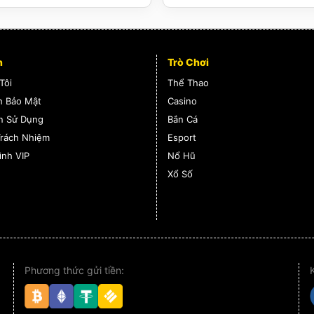
hệ (lien he)
 giao diện
tham gia
n
Trò Chơi
Tôi
Thể Thao
h Bảo Mật
Casino
n Sử Dụng
Bắn Cá
ại trải nghiệm cược trực tuyến an toàn, công bằng và d
Trách Nhiệm
Esport
minh bạch, thanh toán nhanh chóng và hỗ trợ khách hàn
ình VIP
Nổ Hũ
u kiện sử dụng, phạm vi trò chơi và cơ chế quản lý rủi r
Xổ Số
 được triển khai nghiêm ngặt nhằm ngăn chặn hành vi gi
iết và dễ tìm có vai trò quan trọng trong việc nâng cao t
 cấp hoặc thắc mắc về thanh toán, rút tiền và chính sác
Phương thức gửi tiền:
K
một nền tảng đáng tin cậy và cách liên hệ hiệu quả khi 