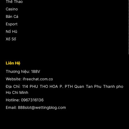
Thể Thao
Casino
Bắn Cá
Esport
Nổ Hũ
Xổ Số
Liên Hệ
188v_scr
Thương hiệu: 188V
Dưới góc độ an toàn, nền tảng thường áp dụng
Website:
ifreechat.com.co
các biện pháp bảo mật cấp cao như mã hóa dữ
Địa Chỉ:
114 PHU THO HOA P. PTH Quan Tan Phu Thanh pho
liệu, xác thực hai yếu tố và hệ thống phát hiện
Ho Chi Minh
hành vi gian lận. Người chơi nên tìm hiểu kỹ
Hotline:
0967316136
điều khoản sử dụng, phạm vi thanh toán và các
Email: 888slot@wettingblog.com
chính sách thắng thua để tránh rủi ro khi cược.