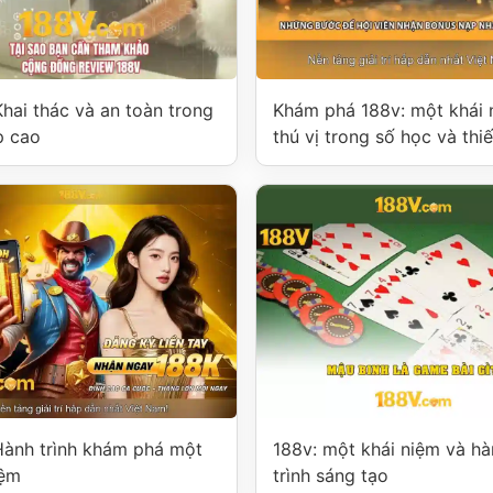
Khai thác và an toàn trong
Khám phá 188v: một khái 
p cao
thú vị trong số học và thiế
gioi-thieu-graphics
Hành trình khám phá một
188v: một khái niệm và hà
triết lý
iệm
trình sáng tạo