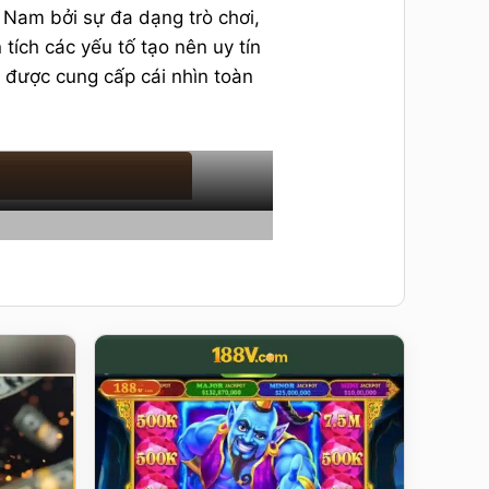
 Nam bởi sự đa dạng trò chơi,
 tích các yếu tố tạo nên uy tín
ẽ được cung cấp cái nhìn toàn