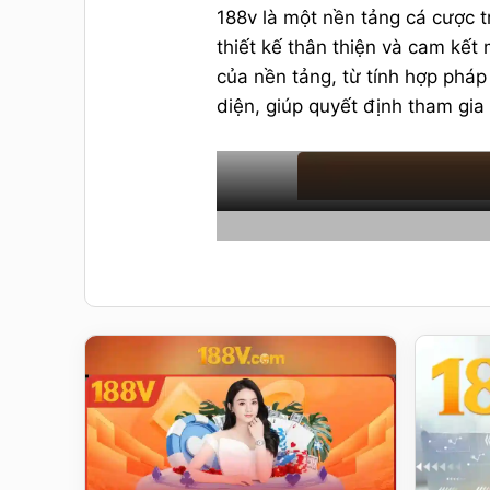
188v là một nền tảng cá cược t
thiết kế thân thiện và cam kết 
của nền tảng, từ tính hợp pháp
diện, giúp quyết định tham gia