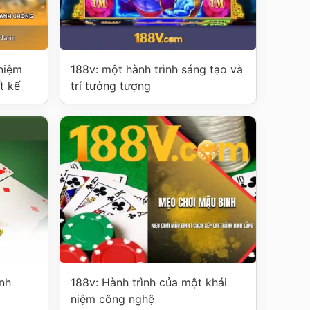
niệm
188v: một hành trình sáng tạo và
t kế
trí tưởng tượng
nh
188v: Hành trình của một khái
niệm công nghệ