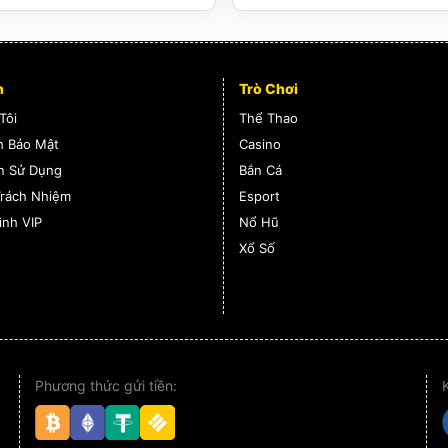
 rút tiền
 nghiệm người chơi
à điều khoản
n
Trò Chơi
Tôi
Thể Thao
h Bảo Mật
Casino
n Sử Dụng
Bắn Cá
êu cung cấp một sân chơi trực tuyến đáng tin cậy cho 
Trách Nhiệm
Esport
, tốc độ xử lý nhanh và hệ thống bảo mật nhiều lớp để b
ình VIP
Nổ Hũ
o sự minh bạch trong quy trình thanh toán, công bố các
Xổ Số
 chơi cá cược.
 nền tảng cạnh tranh, 188v nhấn mạnh yếu tố lâu dài và
đồng thời lên tiếng về cam kết tuân thủ quy định và giảm
.
Phương thức gửi tiền:
K