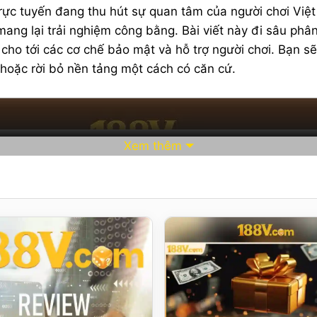
rực tuyến đang thu hút sự quan tâm của người chơi Việt
mang lại trải nghiệm công bằng. Bài viết này đi sâu phân
 cho tới các cơ chế bảo mật và hỗ trợ người chơi. Bạn s
 hoặc rời bỏ nền tảng một cách có căn cứ.
Xem thêm