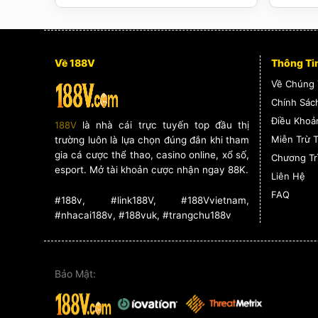
Phương thức thanh toán và
Hỗ trợ khách hàng và trải
Trách nhiệm người chơi v
Về 188V
Thông Ti
Về Chúng 
Giới thiệu về 188v
Chính Sác
Điều Khoả
188v được xây dựng với mục ti
188V
là nhà cái trực tuyến top đầu thị
Miễn Trừ 
trường luôn là lựa chọn đúng đắn khi tham
này kết hợp giao diện hiện đại
gia cá cược thể thao, casino online, xổ số,
Chương Tr
Bên cạnh đó, 188v tập trung và
esport. Mở tài khoản cược nhận ngay 88K.
Liên Hệ
kiểm tra công bằng cho các trò
FAQ
#188v, #link188V, #188Vvietnam,
#nhacai188v, #188vuk, #trangchu188v
Trong bối cảnh ngày càng nhiều
người chơi một cách hợp pháp, 
hành vi cá cược vô trách nhiệm
Bảo Mật: