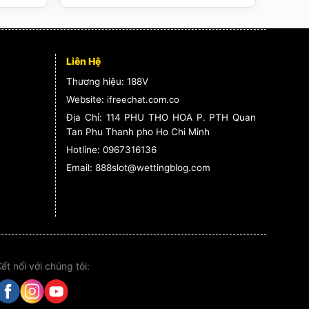
Liên Hệ
Thương hiệu: 188V
Website:
ifreechat.com.co
Địa Chỉ:
114 PHU THO HOA P. PTH Quan
người đam mê cược. Nền tảng
Tan Phu Thanh pho Ho Chi Minh
ảo vệ thông tin người dùng.
Hotline:
0967316136
 điều khoản rõ ràng và cơ chế
Email: 888slot@wettingblog.com
 bền vững: mang lại lợi ích cho
 thiểu rủi ro liên quan đến
ết nối với chúng tôi: