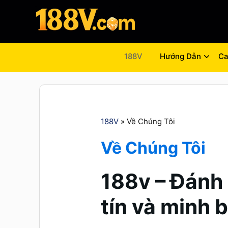
Nhảy
Tìm
đến
kiếm
nội
cho:
dung
188V
Hướng Dẫn
Ca
188V
»
Về Chúng Tôi
Về Chúng Tôi
188v – Đánh 
tín và minh 