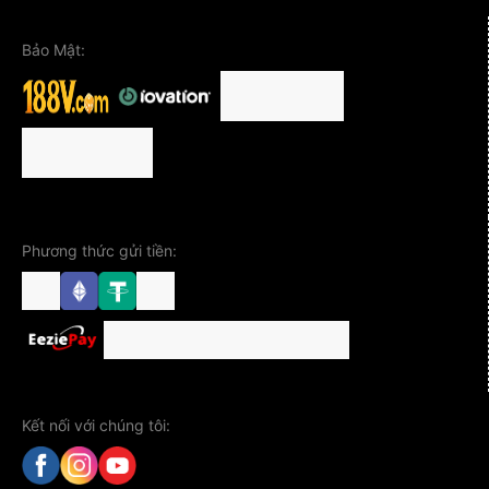
Bảo Mật:
Phương thức gửi tiền:
Kết nối với chúng tôi: