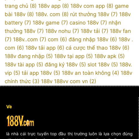
trang chủ (8)
188v app (8)
188v com app (8)
game
bài 188v (8)
188v. com (8)
rút thưởng 188v (7)
188v
battery (7)
188v game (7)
casino 188v (7)
nhận
thưởng 188v (7)
188v nohu (7)
188v tải (7)
188v fan
(7)
188v..com (7)
com (6)
đăng nhập 188v (6)
188v .
com (6)
188v tải app (6)
cá cược thể thao 188v (6)
188v đang nhập (5)
188v tại app (5)
188v apk (5)
188v tài app (5)
đăng ký 188v (5)
slot 188v (5)
188v.
vip (5)
tải app 188v (5)
188v an toàn không (4)
188v
chính thức (3)
188v 188vv com vn (2)
Về
là nhà cái trực tuyến top đầu thị trường luôn là lựa chọn đúng