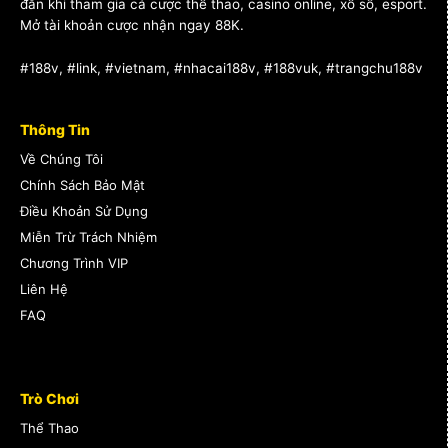
đắn khi tham gia cá cược thể thao, casino online, xổ số, esport.
Mở tài khoản cược nhận ngay 88K.
#188v, #link, #vietnam, #nhacai188v, #188vuk, #trangchu188v
Thông Tin
Về Chúng Tôi
Chính Sách Bảo Mật
Điều Khoản Sử Dụng
Miễn Trừ Trách Nhiệm
Chương Trình VIP
Liên Hệ
FAQ
Trò Chơi
Thể Thao