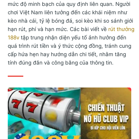
mức độ minh bạch của quy định liên quan. Người
chơi Việt Nam liên tưởng đến các khái niệm như
kèo nhà cái, tỷ lệ bóng đá, soi kèo khi so sánh giới
hạn rút, phí và hạn mức. Các bài viết về
rút thưởng
188v
tập trung nhận diện yếu tố ảnh hưởng đến
quá trình rút tiền và ý thức cộng đồng, tránh cung
cấp hứa hẹn hay hướng dẫn chi tiết, nhằm tăng
tính đúng đắn và công bằng của thông tin.