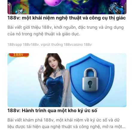
188v: một khái niệm nghệ thuật và công cụ thị giác
Bài viết giới thiệu 188v, khởi nguồn, đặc trưng và ứng dụng
của nó trong nghệ thuật và giáo dục.
188v
app 188v
188v. vip
rút thưởng 188v
casino 188v
188v: Hành trình qua một kho ký ức số
Bài viết khám phá 188v, một khái niệm về ký ức số và dữ
liệu được tái hiện qua nghệ thuật và công nghệ, mở ra một
không gian giao thoa giữa con người và máy móc.