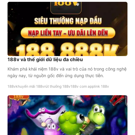
188v và thế giới dữ liệu đa chiều
Khám phá khái niệm 188v và vai trò của nó trong công nghệ
ngày nay, từ nguồn gốc đến ứng dụng thực tiễn.
188v
khuyến mãi 188v
rút thưởng 188v
188v com app
link 188v