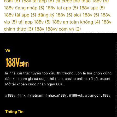
com (6)
188v tải app (6)
cá cược thể thao 188v (6)
188v đang nhập (5)
188v tại app (5)
188v apk (5)
188v tài app (5)
đăng ký 188v (5)
slot 188v (5)
188v.
vip (5)
tải app 188v (5)
188v an toàn không (4)
188v
chính thức (3)
188v 188vv com vn (2)
Về
là nhà cái trực tuyến top đầu thị trường luôn là lựa chọn đúng
đắn khi tham gia cá cược thể thao, casino online, xổ số, esport.
Mở tài khoản cược nhận ngay 88K.
#188v, #link, #vietnam, #nhacai188v, #188vuk, #trangchu188v
Thông Tin