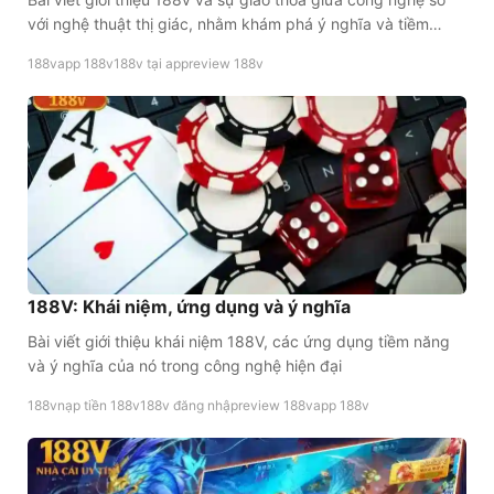
với nghệ thuật thị giác, nhằm khám phá ý nghĩa và tiềm
năng của khái niệm này.
188v
app 188v
188v tại app
review 188v
188V: Khái niệm, ứng dụng và ý nghĩa
Bài viết giới thiệu khái niệm 188V, các ứng dụng tiềm năng
và ý nghĩa của nó trong công nghệ hiện đại
188v
nạp tiền 188v
188v đăng nhập
review 188v
app 188v