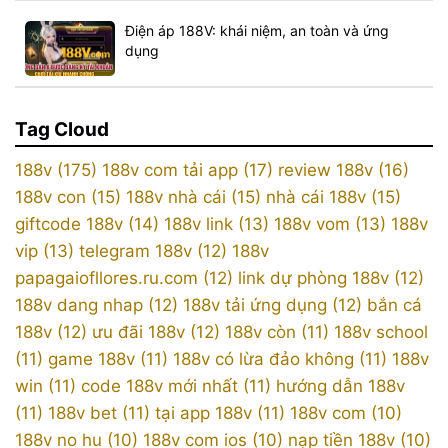
Điện áp 188V: khái niệm, an toàn và ứng
dụng
Tag Cloud
188v (175)
188v com tải app (17)
review 188v (16)
188v con (15)
188v nhà cái (15)
nhà cái 188v (15)
giftcode 188v (14)
188v link (13)
188v vom (13)
188v
vip (13)
telegram 188v (12)
188v
papagaiofllores.ru.com (12)
link dự phòng 188v (12)
188v dang nhap (12)
188v tải ứng dụng (12)
bắn cá
188v (12)
ưu đãi 188v (12)
188v còn (11)
188v school
(11)
game 188v (11)
188v có lừa đảo không (11)
188v
win (11)
code 188v mới nhất (11)
hướng dẫn 188v
(11)
188v bet (11)
tại app 188v (11)
188v com (10)
188v no hu (10)
188v com ios (10)
nạp tiền 188v (10)