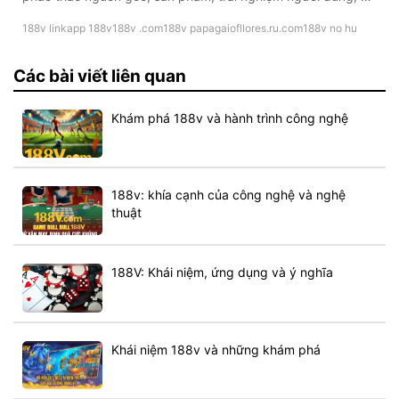
đánh giá 188v link với triển vọng phát triển toàn cầu.
188v link
app 188v
188v .com
188v papagaiofllores.ru.com
188v no hu
Các bài viết liên quan
Khám phá 188v và hành trình công nghệ
188v: khía cạnh của công nghệ và nghệ
thuật
188V: Khái niệm, ứng dụng và ý nghĩa
Khái niệm 188v và những khám phá