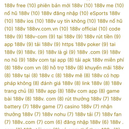
188v free (10)
phiên bản mới 188v (10)
188v me (10)
nổ hũ 188v (10)
188v đăng nhập (10)
eSports 188v
(10)
188v ios (10)
188v uy tín không (10)
188v nổ hũ
(10)
188v 188vv.com.vn (10)
188v official (10)
code
188v (9)
188v-com (9)
tại 188v (9)
188v rút tiền (9)
app 188v (9)
tải 188v (9)
https 188v poker (9)
tai
188v (9)
188v. (9)
188v là gì (9)
188v .com (9)
188v
no hũ (9)
188v com tại app (8)
tải apk 188v miễn phí
(8)
188v com vn (8)
hỗ trợ 188v (8)
khuyến mãi 188v
(8)
188v tại (8)
188v c (8)
188v mê (8)
188v có hợp
pháp không (8)
đánh giá 188v (8)
link 188v (8)
188v
trang chủ (8)
188v app (8)
188v com app (8)
game
bài 188v (8)
188v. com (8)
rút thưởng 188v (7)
188v
battery (7)
188v game (7)
casino 188v (7)
nhận
thưởng 188v (7)
188v nohu (7)
188v tải (7)
188v fan
(7)
188v..com (7)
com (6)
đăng nhập 188v (6)
188v .