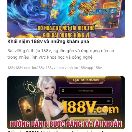
Khái niệm 188v và những khám phá
Bài viết giới thiệu 188v, nguồn gốc và ứng dụng của nó
trong nhiều lĩnh vực khoa học và công nghệ.
188v
188v com ios
188v 188vv com vn
hỗ trợ 188v
app 188v