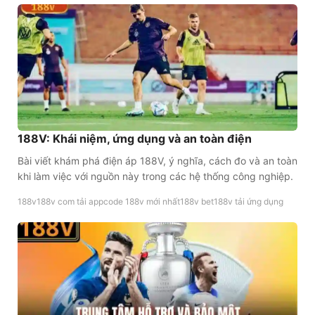
188V: Khái niệm, ứng dụng và an toàn điện
Bài viết khám phá điện áp 188V, ý nghĩa, cách đo và an toàn
khi làm việc với nguồn này trong các hệ thống công nghiệp.
188v
188v com tải app
code 188v mới nhất
188v bet
188v tải ứng dụng