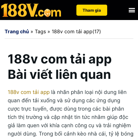
Nhảy
Tìm
Tham gia
đến
kiếm
nội
cho:
Trang chủ
»
Tags
»
188v com tải app(17)
dung
188v com tải app
Bài viết liên quan
188v com tải app
là nhãn phân loại nội dung liên
quan đến tải xuống và sử dụng các ứng dụng
cược trực tuyến, được dùng trong các bài phân
tích thị trường và cập nhật tin tức nhằm giúp độc
giả làm quen với khía cạnh công cụ và trải nghiệm
người dùng. Trong bối cảnh kèo nhà cái, tỷ lệ bóng