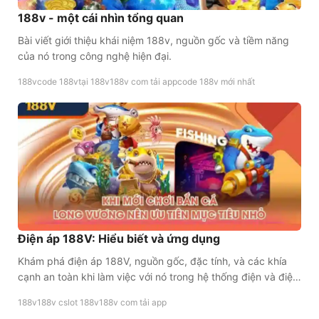
188v - một cái nhìn tổng quan
Bài viết giới thiệu khái niệm 188v, nguồn gốc và tiềm năng
của nó trong công nghệ hiện đại.
188v
code 188v
tại 188v
188v com tải app
code 188v mới nhất
Điện áp 188V: Hiểu biết và ứng dụng
Khám phá điện áp 188V, nguồn gốc, đặc tính, và các khía
cạnh an toàn khi làm việc với nó trong hệ thống điện và điện
tử.
188v
188v c
slot 188v
188v com tải app