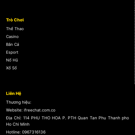
Trò Chơi
Thể Thao
Casino
Bắn Cá
Esport
Nổ Hũ
Xổ Số
Liên Hệ
Thương hiệu:
Website:
ifreechat.com.co
Địa Chỉ:
114 PHU THO HOA P. PTH Quan Tan Phu Thanh pho
Ho Chi Minh
Hotline:
0967316136