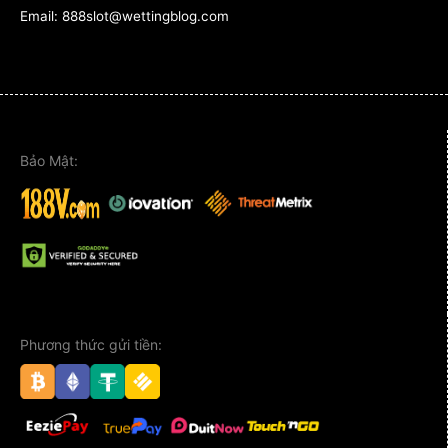
Email: 888slot@wettingblog.com
Bảo Mật:
Phương thức gửi tiền: