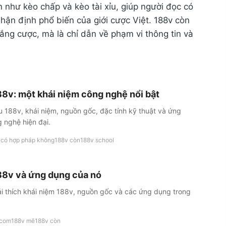
n như kèo chấp và kèo tài xỉu, giúp người đọc có
nhận định phổ biến của giới cược Việt. 188v còn
ắng cược, mà là chỉ dẫn về phạm vi thông tin và
8v: một khái niệm công nghệ nổi bật
iệu 188v, khái niệm, nguồn gốc, đặc tính kỹ thuật và ứng
 nghệ hiện đại.
 có hợp pháp không
188v còn
188v school
88v và ứng dụng của nó
iải thích khái niệm 188v, nguồn gốc và các ứng dụng trong
.com
188v mê
188v còn