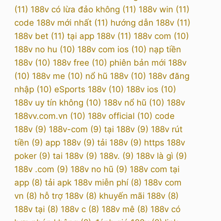
(11)
188v có lừa đảo không (11)
188v win (11)
code 188v mới nhất (11)
hướng dẫn 188v (11)
188v bet (11)
tại app 188v (11)
188v com (10)
188v no hu (10)
188v com ios (10)
nạp tiền
188v (10)
188v free (10)
phiên bản mới 188v
(10)
188v me (10)
nổ hũ 188v (10)
188v đăng
nhập (10)
eSports 188v (10)
188v ios (10)
188v uy tín không (10)
188v nổ hũ (10)
188v
188vv.com.vn (10)
188v official (10)
code
188v (9)
188v-com (9)
tại 188v (9)
188v rút
tiền (9)
app 188v (9)
tải 188v (9)
https 188v
poker (9)
tai 188v (9)
188v. (9)
188v là gì (9)
188v .com (9)
188v no hũ (9)
188v com tại
app (8)
tải apk 188v miễn phí (8)
188v com
vn (8)
hỗ trợ 188v (8)
khuyến mãi 188v (8)
188v tại (8)
188v c (8)
188v mê (8)
188v có