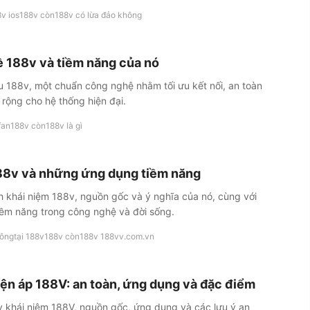
v ios
188v còn
188v có lừa đảo không
ề 188v và tiềm năng của nó
iệu 188v, một chuẩn công nghệ nhằm tối ưu kết nối, an toàn
rộng cho hệ thống hiện đại.
fan
188v còn
188v là gì
88v và những ứng dụng tiềm năng
ích khái niệm 188v, nguồn gốc và ý nghĩa của nó, cùng với
ềm năng trong công nghệ và đời sống.
hông
tại 188v
188v còn
188v 188vv.com.vn
ện áp 188V: an toàn, ứng dụng và đặc điểm
bày khái niệm 188V, nguồn gốc, ứng dụng và các lưu ý an