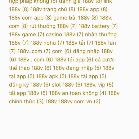
hợp pháp không (8)
đánh giá 188v (8)
link
188v (8)
188v trang chủ (8)
188v app (8)
188v com app (8)
game bài 188v (8)
188v.
com (8)
rút thưởng 188v (7)
188v battery (7)
188v game (7)
casino 188v (7)
nhận thưởng
188v (7)
188v nohu (7)
188v tải (7)
188v fan
(7)
188v..com (7)
com (6)
đăng nhập 188v
(6)
188v . com (6)
188v tải app (6)
cá cược
thể thao 188v (6)
188v đang nhập (5)
188v
tại app (5)
188v apk (5)
188v tài app (5)
đăng ký 188v (5)
slot 188v (5)
188v. vip (5)
tải app 188v (5)
188v an toàn không (4)
188v
chính thức (3)
188v 188vv com vn (2)