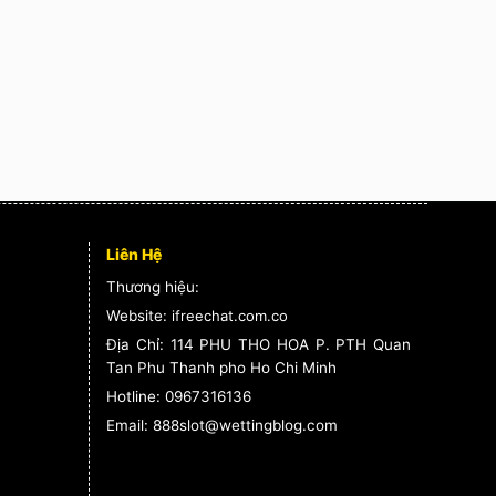
Liên Hệ
Thương hiệu:
Website:
ifreechat.com.co
Địa Chỉ:
114 PHU THO HOA P. PTH Quan
Tan Phu Thanh pho Ho Chi Minh
Hotline:
0967316136
Email: 888slot@wettingblog.com