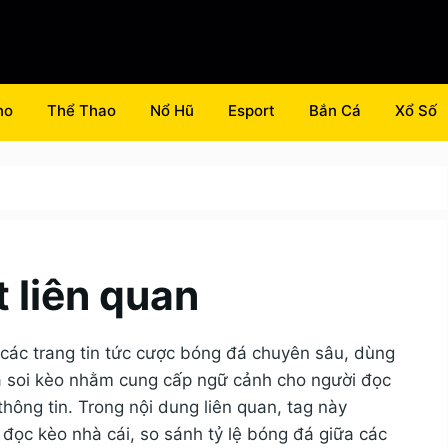
no
Thể Thao
Nổ Hũ
Esport
Bắn Cá
Xổ Số
t liên quan
 các trang tin tức cược bóng đá chuyên sâu, dùng
 và soi kèo nhằm cung cấp ngữ cảnh cho người đọc
hông tin. Trong nội dung liên quan, tag này
h đọc kèo nhà cái, so sánh tỷ lệ bóng đá giữa các