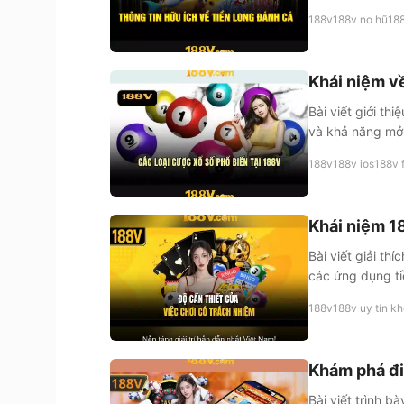
188v
188v no hũ
188
Khái niệm v
Bài viết giới th
và khả năng mở 
188v
188v ios
188v 
Khái niệm 1
Bài viết giải th
các ứng dụng ti
188v
188v uy tín k
Khám phá đi
Bài viết trình 