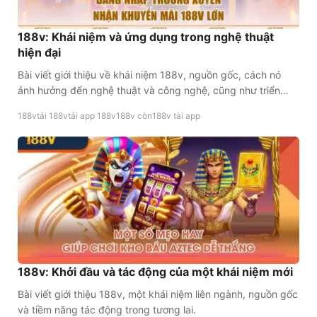
188v: Khái niệm và ứng dụng trong nghệ thuật
hiện đại
Bài viết giới thiệu về khái niệm 188v, nguồn gốc, cách nó
ảnh hưởng đến nghệ thuật và công nghệ, cũng như triển
vọng tương lai.
188v
tải 188v
tải app 188v
188v còn
188v tài app
188v: Khởi đầu và tác động của một khái niệm mới
Bài viết giới thiệu 188v, một khái niệm liên ngành, nguồn gốc
và tiềm năng tác động trong tương lai.