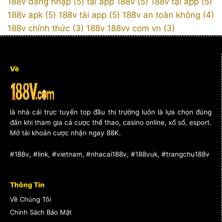
188v đang nhập (5)
tải app 188v (5)
188v tại app (5)
188v apk (5)
188v tài app (5)
188v an toàn không (4)
188v chính thức (3)
188v 188vv com vn (3)
Về
là nhà cái trực tuyến top đầu thị trường luôn là lựa chọn đúng
đắn khi tham gia cá cược thể thao, casino online, xổ số, esport.
Mở tài khoản cược nhận ngay 88K.
#188v, #link, #vietnam, #nhacai188v, #188vuk, #trangchu188v
Thông Tin
Về Chúng Tôi
Chính Sách Bảo Mật