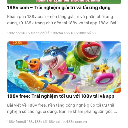
188v com – Trải nghiệm giải trí và tải ứng dụng
Khám phá 188v com – nền tảng giải trí và phân phối ứng
dụng, từ 188v trang chủ đến tải 188v và tải app 188v. Bài
viết trình bày nguồn gốc, sản phẩm và trải nghiệm thực tế,
188v com
188v trang chủ
tải 188v
tải app 188v
188v nổ hũ
cùng đánh giá 188v com.
188v free: Trải nghiệm tối ưu với 188v tải và app
Bài viết về 188v free, nền tảng công nghệ giúp tối ưu trải
nghiệm số cho người dùng. Bạn sẽ khám phá nguồn gốc,
sản phẩm và cách tải 188v cùng 188v tải app để bắt đầu
188v free
tải 188v
188v tải
188v tải app
188v com vn
nhanh chóng. Bài viết cũng[...]