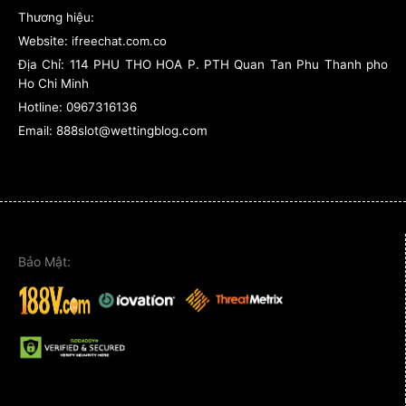
Thương hiệu:
Website:
ifreechat.com.co
Địa Chỉ:
114 PHU THO HOA P. PTH Quan Tan Phu Thanh pho
Ho Chi Minh
Hotline:
0967316136
Email: 888slot@wettingblog.com
Bảo Mật: