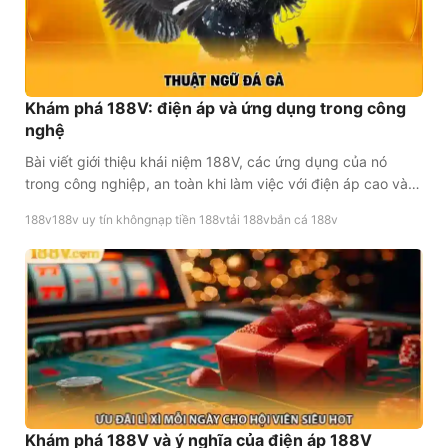
Khám phá 188V: điện áp và ứng dụng trong công
nghệ
Bài viết giới thiệu khái niệm 188V, các ứng dụng của nó
trong công nghiệp, an toàn khi làm việc với điện áp cao và
so sánh với các mức điện áp khác.
188v
188v uy tín không
nạp tiền 188v
tải 188v
bắn cá 188v
Khám phá 188V và ý nghĩa của điện áp 188V