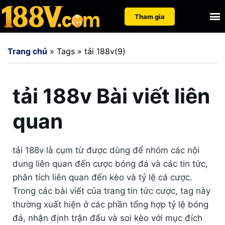
Nhảy
Tìm
Tham gia
đến
kiếm
nội
cho:
Trang chủ
»
Tags
»
tải 188v(9)
dung
tải 188v Bài viết liên
quan
tải 188v là cụm từ được dùng để nhóm các nội
dung liên quan đến cược bóng đá và các tin tức,
phân tích liên quan đến kèo và tỷ lệ cá cược.
Trong các bài viết của trang tin tức cược, tag này
thường xuất hiện ở các phần tổng hợp tỷ lệ bóng
đá, nhận định trận đấu và soi kèo với mục đích