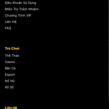
Điều Khoản Sử Dụng
Miễn Trừ Trách Nhiệm
Chương Trình VIP
Liên Hệ
FAQ
Trò Chơi
Thể Thao
Casino
Bắn Cá
Esport
Nổ Hũ
Xổ Số
Liên Hệ