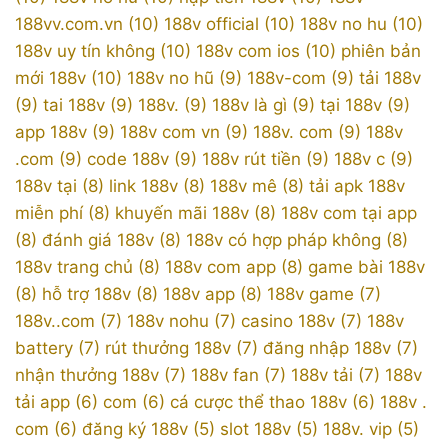
188vv.com.vn (10)
188v official (10)
188v no hu (10)
188v uy tín không (10)
188v com ios (10)
phiên bản
mới 188v (10)
188v no hũ (9)
188v-com (9)
tải 188v
(9)
tai 188v (9)
188v. (9)
188v là gì (9)
tại 188v (9)
app 188v (9)
188v com vn (9)
188v. com (9)
188v
.com (9)
code 188v (9)
188v rút tiền (9)
188v c (9)
188v tại (8)
link 188v (8)
188v mê (8)
tải apk 188v
miễn phí (8)
khuyến mãi 188v (8)
188v com tại app
(8)
đánh giá 188v (8)
188v có hợp pháp không (8)
188v trang chủ (8)
188v com app (8)
game bài 188v
(8)
hỗ trợ 188v (8)
188v app (8)
188v game (7)
188v..com (7)
188v nohu (7)
casino 188v (7)
188v
battery (7)
rút thưởng 188v (7)
đăng nhập 188v (7)
nhận thưởng 188v (7)
188v fan (7)
188v tải (7)
188v
tải app (6)
com (6)
cá cược thể thao 188v (6)
188v .
com (6)
đăng ký 188v (5)
slot 188v (5)
188v. vip (5)