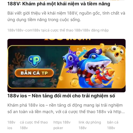
188V: Khám phá một khái niệm và tiềm năng
Bài viết giới thiệu về khái niệm 188V, nguồn gốc, tính chất và
ứng dụng tiềm năng trong cuộc sống.
188v
188v-com
188v tại
cá cược thể thao 188v
188v đăng nhập
188v ios – Nền tảng đổi mới cho trải nghiệm số
Khám phá 188v ios – nền tảng di động mang lại trải nghiệm
số an toàn và liền mạch, với cá cược thể thao 188v và https
188v poker. Bài viết trình bày nguồn gốc, sản phẩm, ưu thế
188v
cá cược thể thao
https 188v
link dự phòng
bắn cá
và phản hồi cộng[...]
ios
188v
poker
188v
188v