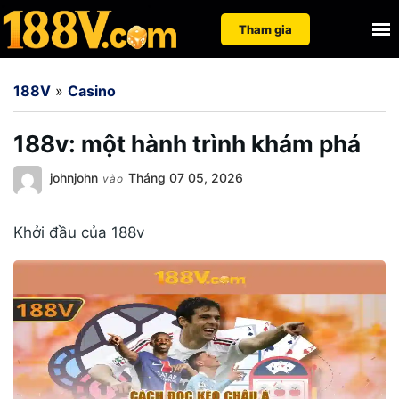
Nhảy
Tìm
Tham gia
đến
kiếm
nội
cho:
188V
»
Casino
dung
188v: một hành trình khám phá
johnjohn
Tháng 07 05, 2026
vào
Khởi đầu của 188v