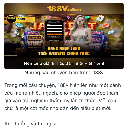
Những câu chuyện bên trong 188v
Trong mỗi câu chuyện, 188v hiện lên như một cánh
cửa mở ra nhiều ngách, cho phép người đọc tham
gia vào trải nghiệm thẩm mỹ lẫn tri thức. Mỗi câu
chữ là một cột mốc nhỏ dẫn đến hiểu biết mới.
Ảnh hưởng và tương lai