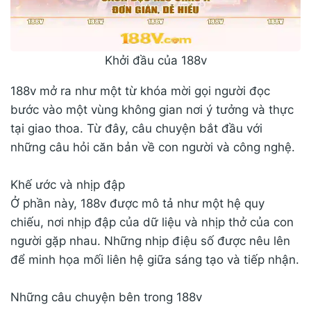
Khởi đầu của 188v
188v mở ra như một từ khóa mời gọi người đọc
bước vào một vùng không gian nơi ý tưởng và thực
tại giao thoa. Từ đây, câu chuyện bắt đầu với
những câu hỏi căn bản về con người và công nghệ.
Khế ước và nhịp đập
Ở phần này, 188v được mô tả như một hệ quy
chiếu, nơi nhịp đập của dữ liệu và nhịp thở của con
người gặp nhau. Những nhịp điệu số được nêu lên
để minh họa mối liên hệ giữa sáng tạo và tiếp nhận.
Những câu chuyện bên trong 188v