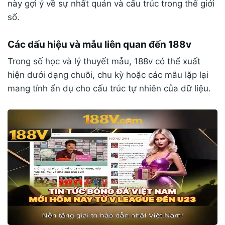
này gợi ý về sự nhất quán và cấu trúc trong thế giới
số.
Các dấu hiệu và mẫu liên quan đến 188v
Trong số học và lý thuyết mẫu, 188v có thể xuất
hiện dưới dạng chuỗi, chu kỳ hoặc các mẫu lặp lại
mang tính ẩn dụ cho cấu trúc tự nhiên của dữ liệu.