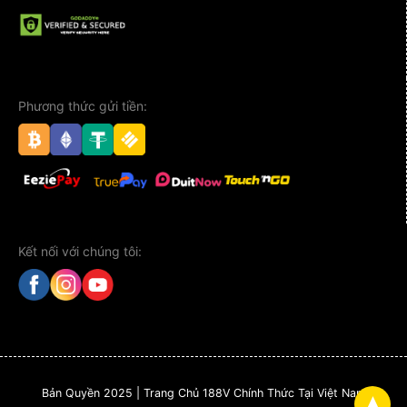
Phương thức gửi tiền:
Kết nối với chúng tôi:
Bản Quyền 2025 | Trang Chủ 188V Chính Thức Tại Việt Nam
➤