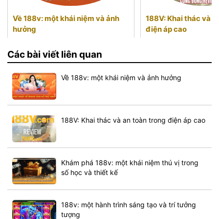
Về 188v: một khái niệm và ảnh
188V: Khai thác và a
hưởng
điện áp cao
Các bài viết liên quan
Về 188v: một khái niệm và ảnh hưởng
188V: Khai thác và an toàn trong điện áp cao
Khám phá 188v: một khái niệm thú vị trong
số học và thiết kế
188v: một hành trình sáng tạo và trí tưởng
tượng