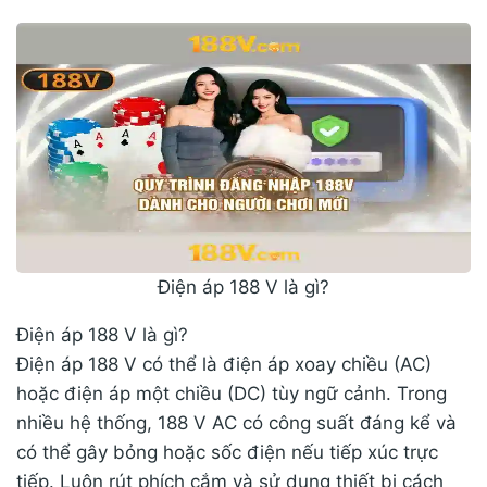
Điện áp 188 V là gì?
Điện áp 188 V là gì?
Điện áp 188 V có thể là điện áp xoay chiều (AC)
hoặc điện áp một chiều (DC) tùy ngữ cảnh. Trong
nhiều hệ thống, 188 V AC có công suất đáng kể và
có thể gây bỏng hoặc sốc điện nếu tiếp xúc trực
tiếp. Luôn rút phích cắm và sử dụng thiết bị cách