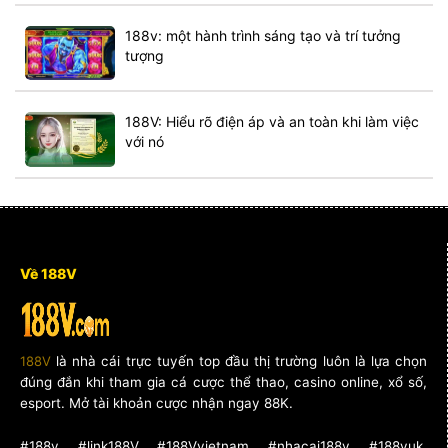
188v: một hành trình sáng tạo và trí tưởng
tượng
188V: Hiểu rõ điện áp và an toàn khi làm việc
với nó
Về 188V
188V
là nhà cái trực tuyến top đầu thị trường luôn là lựa chọn
đúng đắn khi tham gia cá cược thể thao, casino online, xổ số,
esport. Mở tài khoản cược nhận ngay 88K.
#188v, #link188V, #188Vvietnam, #nhacai188v, #188vuk,