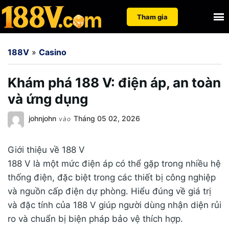
Nhảy
Tìm
Tham gia
đến
kiếm
nội
cho:
188V
»
Casino
dung
Khám phá 188 V: điện áp, an toàn
và ứng dụng
johnjohn
Tháng 05 02, 2026
vào
Giới thiệu về 188 V
188 V là một mức điện áp có thể gặp trong nhiều hệ
thống điện, đặc biệt trong các thiết bị công nghiệp
và nguồn cấp điện dự phòng. Hiểu đúng về giá trị
và đặc tính của 188 V giúp người dùng nhận diện rủi
ro và chuẩn bị biện pháp bảo vệ thích hợp.