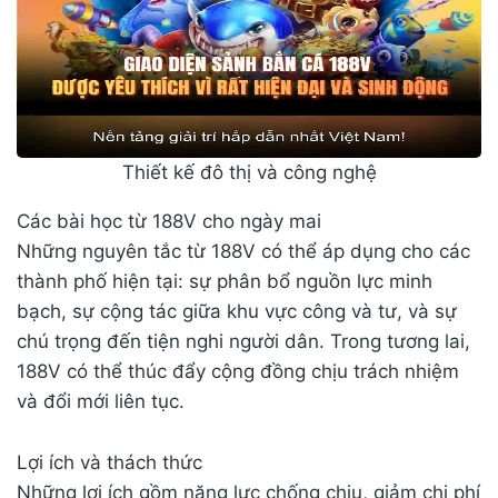
Thiết kế đô thị và công nghệ
Các bài học từ 188V cho ngày mai
Những nguyên tắc từ 188V có thể áp dụng cho các
thành phố hiện tại: sự phân bổ nguồn lực minh
bạch, sự cộng tác giữa khu vực công và tư, và sự
chú trọng đến tiện nghi người dân. Trong tương lai,
188V có thể thúc đẩy cộng đồng chịu trách nhiệm
và đổi mới liên tục.
Lợi ích và thách thức
Những lợi ích gồm năng lực chống chịu, giảm chi phí