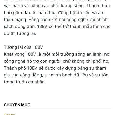
vận hành và nâng cao chất lượng sống. Thách thức
bao gồm đầu tư ban đầu, đồng bộ dữ liệu và an
toàn mạng. Bằng cách kết nối công nghệ với chính
sách đúng đắn, 188V có thể trở thành mẫu hình cho
đô thị tương lai.
Tương lai của 188V
Khát vọng 188V là một môi trường sống an lành, nơi
công nghệ hỗ trợ con người, chứ không chi phối họ.
Thành phố 188V sẽ được xây dựng bằng sự tham
gia của cộng đồng, sự minh bạch dữ liệu và sự tôn
trọng tự do cá nhân.
CHUYÊN MỤC
Casino