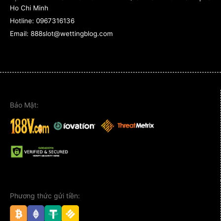
Ho Chi Minh
Hotline:
0967316136
Email: 888slot@wettingblog.com
Bảo Mật:
Phương thức gửi tiền: