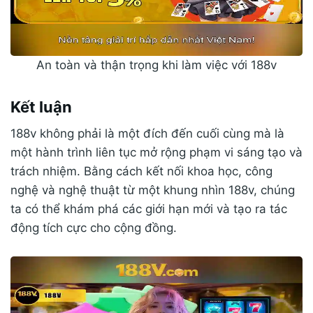
An toàn và thận trọng khi làm việc với 188v
Kết luận
188v không phải là một đích đến cuối cùng mà là
một hành trình liên tục mở rộng phạm vi sáng tạo và
trách nhiệm. Bằng cách kết nối khoa học, công
nghệ và nghệ thuật từ một khung nhìn 188v, chúng
ta có thể khám phá các giới hạn mới và tạo ra tác
động tích cực cho cộng đồng.