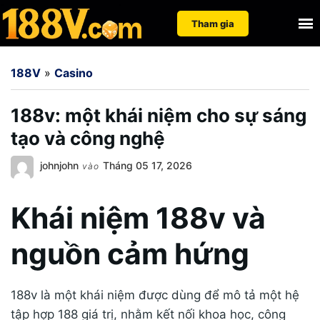
Nhảy
Tìm
Tham gia
đến
kiếm
nội
cho:
188V
»
Casino
dung
188v: một khái niệm cho sự sáng
tạo và công nghệ
johnjohn
Tháng 05 17, 2026
vào
Khái niệm 188v và
nguồn cảm hứng
188v là một khái niệm được dùng để mô tả một hệ
tập hợp 188 giá trị, nhằm kết nối khoa học, công