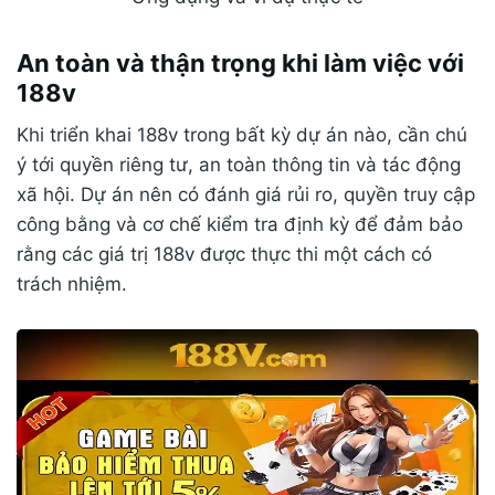
An toàn và thận trọng khi làm việc với
188v
Khi triển khai 188v trong bất kỳ dự án nào, cần chú
ý tới quyền riêng tư, an toàn thông tin và tác động
xã hội. Dự án nên có đánh giá rủi ro, quyền truy cập
công bằng và cơ chế kiểm tra định kỳ để đảm bảo
rằng các giá trị 188v được thực thi một cách có
trách nhiệm.