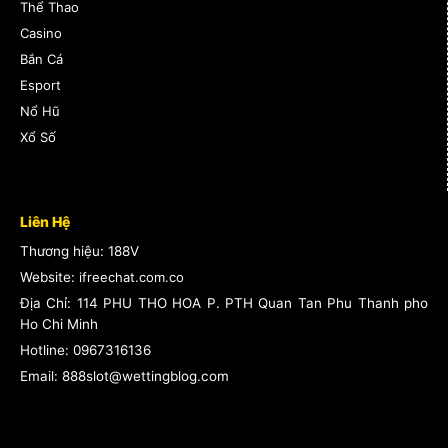
Thể Thao
Casino
Bắn Cá
Esport
Nổ Hũ
Xổ Số
Liên Hệ
Thương hiệu: 188V
Website:
ifreechat.com.co
Địa Chỉ:
114 PHU THO HOA P. PTH Quan Tan Phu Thanh pho
Ho Chi Minh
Hotline:
0967316136
Email: 888slot@wettingblog.com