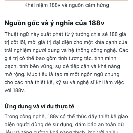
Khái niệm 188v và nguồn cảm hứng
Nguồn gốc và ý nghĩa của 188v
Thuật ngữ này xuất phát từ ý tưởng chia sẻ 188 giá
trị cốt lõi, mỗi giá trị đại diện cho một khía cạnh của
trải nghiệm người dùng và hệ thống công nghệ. Các
giá trị có thể bao gồm tính tương tác, tính minh
bạch, tính bền vững, sự dễ tiếp cận và khả năng
mở rộng. Mục tiêu là tạo ra một ngôn ngữ chung
cho các nhà thiết kế, kỹ sư và nghệ sĩ khi làm việc
với 188v.
Ứng dụng và ví dụ thực tế
Trong công nghệ, 188v có thể thúc đẩy thiết kế giao
diện người dùng dễ sử dụng, đảm bảo an toàn dữ
liệu và tăng cường khả năng thích ứng với nhiều