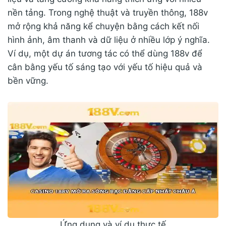
nền tảng. Trong nghệ thuật và truyền thông, 188v
mở rộng khả năng kể chuyện bằng cách kết nối
hình ảnh, âm thanh và dữ liệu ở nhiều lớp ý nghĩa.
Ví dụ, một dự án tương tác có thể dùng 188v để
cân bằng yếu tố sáng tạo với yếu tố hiệu quả và
bền vững.
Ứng dụng và ví dụ thực tế