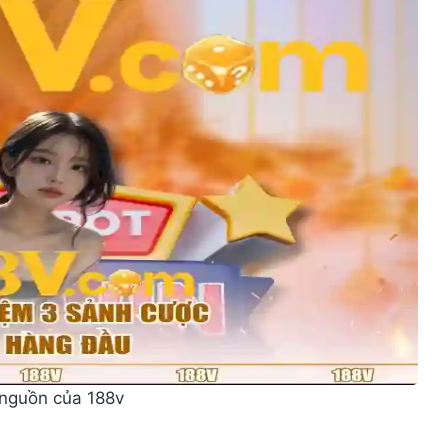
 nguồn của 188v