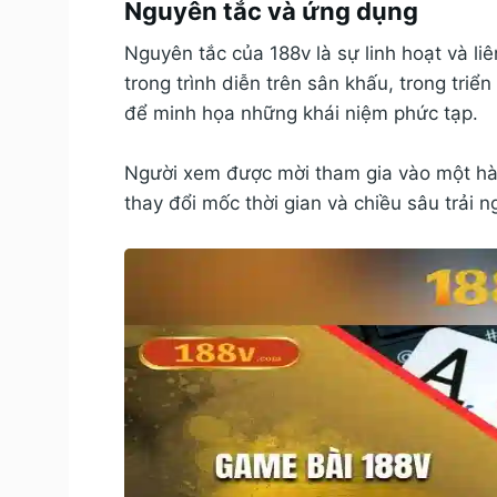
Nguyên tắc và ứng dụng
Nguyên tắc của 188v là sự linh hoạt và li
trong trình diễn trên sân khấu, trong triể
để minh họa những khái niệm phức tạp.
Người xem được mời tham gia vào một hàn
thay đổi mốc thời gian và chiều sâu trải n