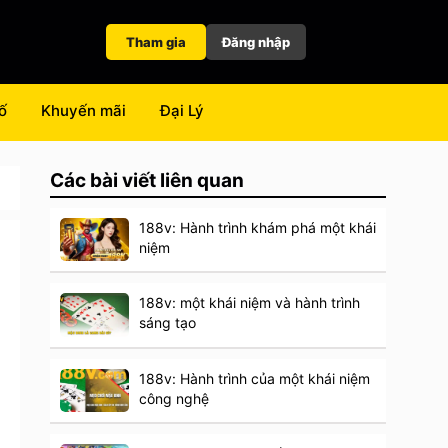
Tham gia
Đăng nhập
ố
Khuyến mãi
Đại Lý
Các bài viết liên quan
188v: Hành trình khám phá một khái
niệm
188v: một khái niệm và hành trình
sáng tạo
188v: Hành trình của một khái niệm
công nghệ