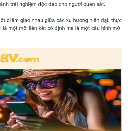
thành trải nghiệm độc đáo cho người quan sát.
ột điểm giao nhau giữa các xu hướng hiện đại: thực
i là một mối liên kết cố định mà là một cấu hình mở