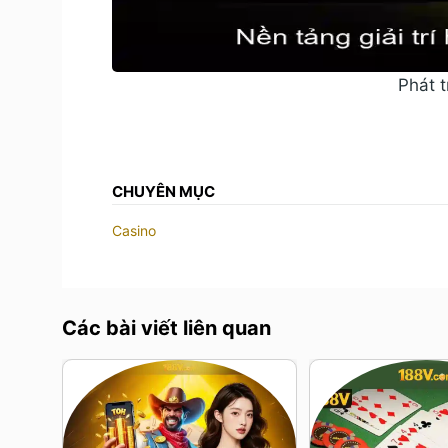
Phát t
CHUYÊN MỤC
Casino
Các bài viết liên quan