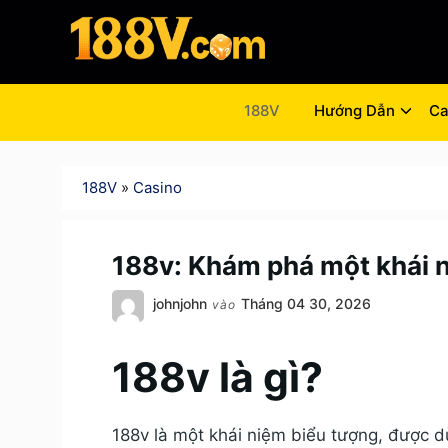
Nhảy
Tìm
đến
kiếm
nội
cho:
dung
188V
Hướng Dẫn
Ca
188V
»
Casino
188v: Khám phá một khái 
johnjohn
Tháng 04 30, 2026
vào
188v là gì?
188v là một khái niệm biểu tượng, được 