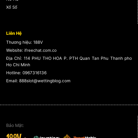
Xổ Số
Liên Hệ
Thương hiệu: 188V
Website:
ifreechat.com.co
Địa Chỉ:
114 PHU THO HOA P. PTH Quan Tan Phu Thanh pho
Ho Chi Minh
Hotline:
0967316136
Email: 888slot@wettingblog.com
Bảo Mật: