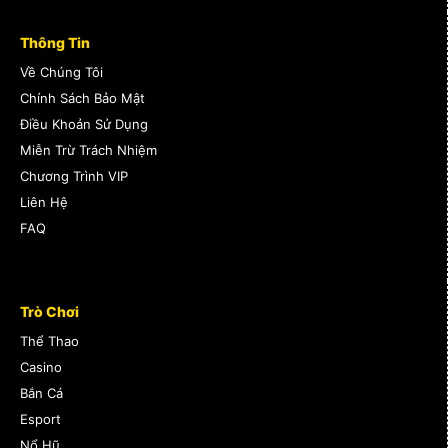
Thông Tin
Về Chúng Tôi
Chính Sách Bảo Mật
Điều Khoản Sử Dụng
Miễn Trừ Trách Nhiệm
Chương Trình VIP
Liên Hệ
FAQ
Trò Chơi
Thể Thao
Casino
Bắn Cá
Esport
Nổ Hũ