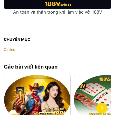
An toàn và thận trọng khi làm việc với 188V
CHUYÊN MỤC
Casino
Các bài viết liên quan