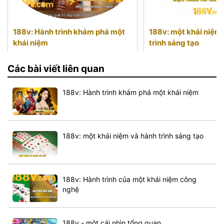
188v: Hành trình khám phá một
188v: một khái niệm
khái niệm
trình sáng tạo
Các bài viết liên quan
188v: Hành trình khám phá một khái niệm
188v: một khái niệm và hành trình sáng tạo
188v: Hành trình của một khái niệm công
nghệ
188v - một cái nhìn tổng quan