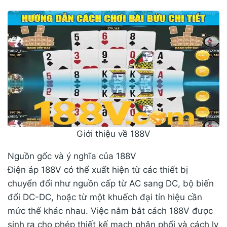
Giới thiệu về 188V
Nguồn gốc và ý nghĩa của 188V
Điện áp 188V có thể xuất hiện từ các thiết bị
chuyển đổi như nguồn cấp từ AC sang DC, bộ biến
đổi DC-DC, hoặc từ một khuếch đại tín hiệu cần
mức thế khác nhau. Việc nắm bắt cách 188V được
sinh ra cho phép thiết kế mạch phân phối và cách ly