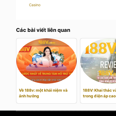
Casino
Các bài viết liên quan
Về 188v: một khái niệm và
188V: Khai thác v
ảnh hưởng
trong điện áp cao