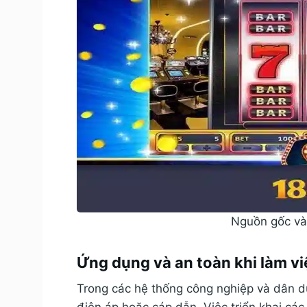
Nguồn gốc và
Ứng dụng và an toàn khi làm vi
Trong các hệ thống công nghiệp và dân d