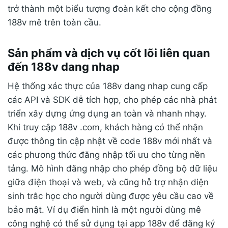
trở thành một biểu tượng đoàn kết cho cộng đồng
188v mê trên toàn cầu.
Sản phẩm và dịch vụ cốt lõi liên quan
đến 188v dang nhap
Hệ thống xác thực của 188v dang nhap cung cấp
các API và SDK dễ tích hợp, cho phép các nhà phát
triển xây dựng ứng dụng an toàn và nhanh nhạy.
Khi truy cập 188v .com, khách hàng có thể nhận
được thông tin cập nhật về code 188v mới nhất và
các phương thức đăng nhập tối ưu cho từng nền
tảng. Mô hình đăng nhập cho phép đồng bộ dữ liệu
giữa điện thoại và web, và cũng hỗ trợ nhận diện
sinh trắc học cho người dùng được yêu cầu cao về
bảo mật. Ví dụ điển hình là một người dùng mê
công nghệ có thể sử dụng tại app 188v để đăng ký