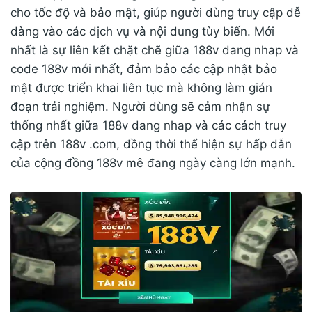
cho tốc độ và bảo mật, giúp người dùng truy cập dễ
dàng vào các dịch vụ và nội dung tùy biến. Mới
nhất là sự liên kết chặt chẽ giữa 188v dang nhap và
code 188v mới nhất, đảm bảo các cập nhật bảo
mật được triển khai liên tục mà không làm gián
đoạn trải nghiệm. Người dùng sẽ cảm nhận sự
thống nhất giữa 188v dang nhap và các cách truy
cập trên 188v .com, đồng thời thể hiện sự hấp dẫn
của cộng đồng 188v mê đang ngày càng lớn mạnh.