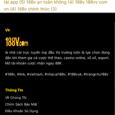
tài app (5)
188v an toàn không (4)
188v 188vv com
vn (4)
188v chính thức (3)
Về
là nhà cái trực tuyến top đầu thị trường luôn là lựa chọn đúng
đắn khi tham gia cá cược thể thao, casino online, xổ số, esport.
Mở tài khoản cược nhận ngay 88K.
#188v, #link, #vietnam, #nhacai188v, #188vuk, #trangchu188v
Thông Tin
Về Chúng Tôi
Chính Sách Bảo Mật
Điều Khoản Sử Dụng