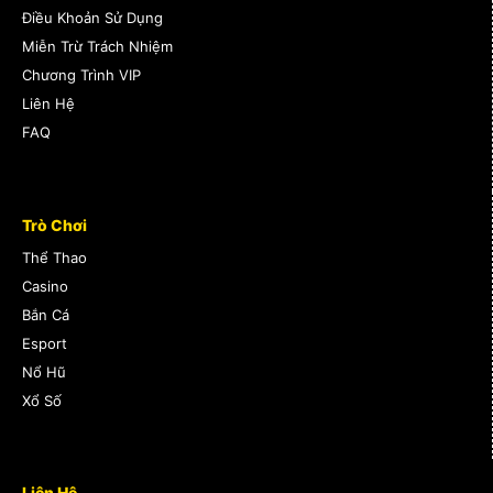
Điều Khoản Sử Dụng
Miễn Trừ Trách Nhiệm
Chương Trình VIP
Liên Hệ
FAQ
Trò Chơi
Thể Thao
Casino
Bắn Cá
Esport
Nổ Hũ
Xổ Số
Liên Hệ