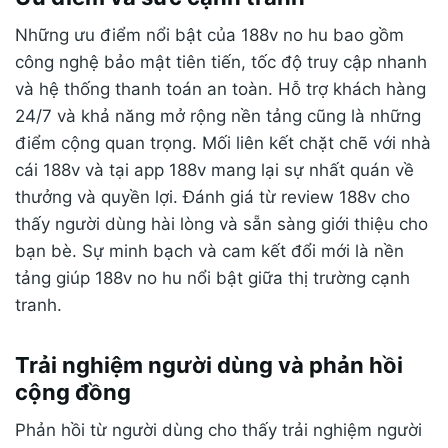
Những ưu điểm nổi bật của 188v no hu bao gồm
công nghệ bảo mật tiên tiến, tốc độ truy cập nhanh
và hệ thống thanh toán an toàn. Hỗ trợ khách hàng
24/7 và khả năng mở rộng nền tảng cũng là những
điểm cộng quan trọng. Mối liên kết chặt chẽ với nhà
cái 188v và tại app 188v mang lại sự nhất quán về
thưởng và quyền lợi. Đánh giá từ review 188v cho
thấy người dùng hài lòng và sẵn sàng giới thiệu cho
bạn bè. Sự minh bạch và cam kết đổi mới là nền
tảng giúp 188v no hu nổi bật giữa thị trường cạnh
tranh.
Trải nghiệm người dùng và phản hồi
cộng đồng
Phản hồi từ người dùng cho thấy trải nghiệm người