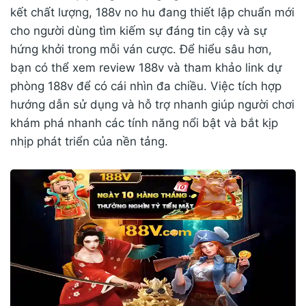
kết chất lượng, 188v no hu đang thiết lập chuẩn mới
cho người dùng tìm kiếm sự đáng tin cậy và sự
hứng khởi trong mỗi ván cược. Để hiểu sâu hơn,
bạn có thể xem review 188v và tham khảo link dự
phòng 188v để có cái nhìn đa chiều. Việc tích hợp
hướng dẫn sử dụng và hỗ trợ nhanh giúp người chơi
khám phá nhanh các tính năng nổi bật và bắt kịp
nhịp phát triển của nền tảng.