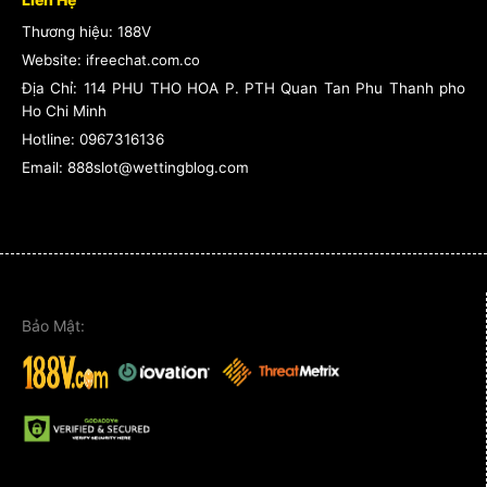
Thương hiệu: 188V
Website:
ifreechat.com.co
Địa Chỉ:
114 PHU THO HOA P. PTH Quan Tan Phu Thanh pho
Ho Chi Minh
Hotline:
0967316136
Email: 888slot@wettingblog.com
Bảo Mật: