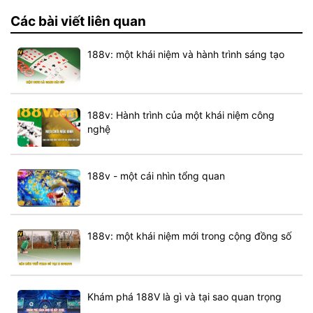
Các bài viết liên quan
188v: một khái niệm và hành trình sáng tạo
188v: Hành trình của một khái niệm công
nghệ
188v - một cái nhìn tổng quan
188v: một khái niệm mới trong cộng đồng số
Khám phá 188V là gì và tại sao quan trọng