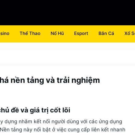
sino
Thể Thao
Nổ Hũ
Esport
Bắn Cá
Xổ S
há nền tảng và trải nghiệm
ủ đề và giá trị cốt lõi
ây dựng nhằm kết nối người dùng với các ứng dụng
 Nền tảng này nổi bật ở việc cung cấp liên kết nhanh