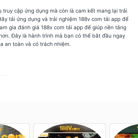
ụ truy cập ứng dụng mà còn là cam kết mang lại trải
ãy tải ứng dụng và trải nghiệm 188v com tải app để
tham gia đánh giá 188v com tải app để giúp nền tảng
hơn. Đây là hành trình mà bạn có thể bắt đầu ngay
 an toàn và có trách nhiệm.