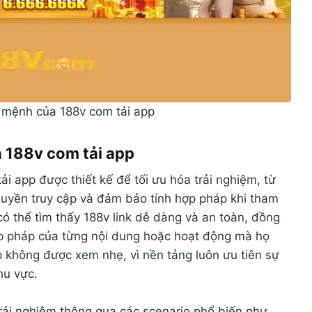
 mệnh của 188v com tải app
a 188v com tải app
i app được thiết kế để tối ưu hóa trải nghiệm, từ
 quyền truy cập và đảm bảo tính hợp pháp khi tham
có thể tìm thấy 188v link dễ dàng và an toàn, đồng
p pháp của từng nội dung hoặc hoạt động mà họ
 không được xem nhẹ, vì nền tảng luôn ưu tiên sự
hu vực.
rải nghiệm thông qua các scenario phổ biến như