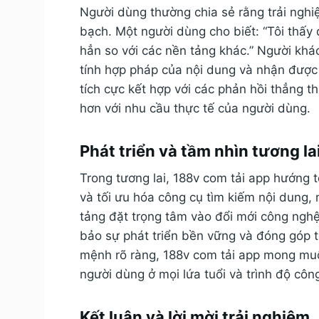
Người dùng thường chia sẻ rằng trải nghi
bạch. Một người dùng cho biết: “Tôi thấy 
hẳn so với các nền tảng khác.” Người khá
tính hợp pháp của nội dung và nhận được h
tích cực kết hợp với các phản hồi thẳng 
hơn với nhu cầu thực tế của người dùng.
Phát triển và tầm nhìn tương la
Trong tương lai, 188v com tải app hướng 
và tối ưu hóa công cụ tìm kiếm nội dung,
tảng đặt trọng tâm vào đổi mới công nghệ
bảo sự phát triển bền vững và đóng góp t
mệnh rõ ràng, 188v com tải app mong muố
người dùng ở mọi lứa tuổi và trình độ côn
Kết luận và lời mời trải nghiệm