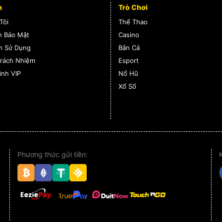
n
Trò Chơi
Tôi
Thể Thao
h Bảo Mật
Casino
n Sử Dụng
Bắn Cá
Trách Nhiệm
Esport
ình VIP
Nổ Hũ
Xổ Số
Phương thức gửi tiền:
K